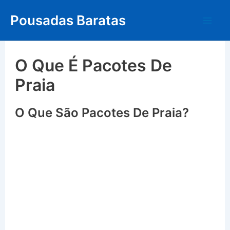
Skip
Pousadas Baratas
to
Mai
content
Me
O Que É Pacotes De
Praia
O Que São Pacotes De Praia?