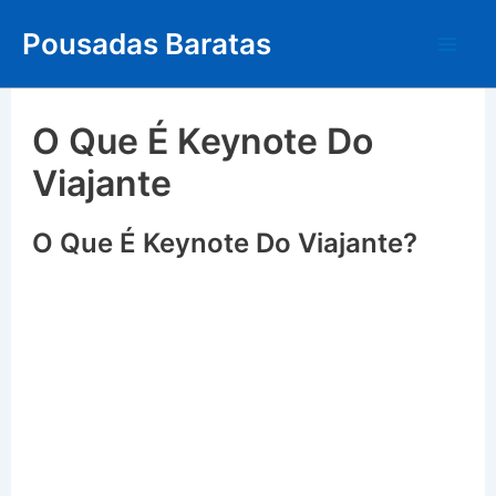
Skip
Pousadas Baratas
to
Mai
content
Me
O Que É Keynote Do
Viajante
O Que É Keynote Do Viajante?