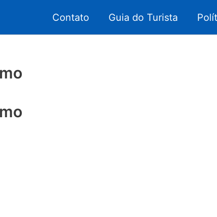
Contato
Guia do Turista
Polí
smo
smo