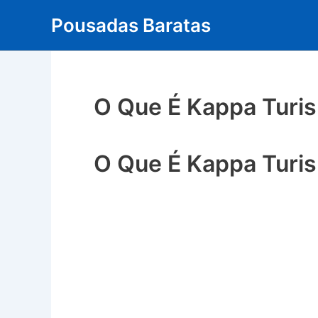
Skip
Pousadas Baratas
to
content
O Que É Kappa Turi
O Que É Kappa Turi