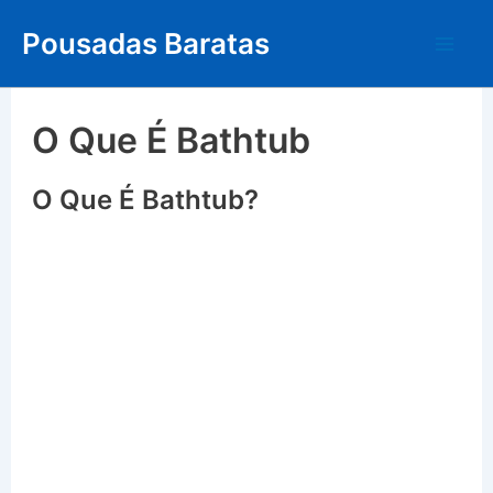
Skip
Pousadas Baratas
to
Mai
content
Me
O Que É Bathtub
O Que É Bathtub?